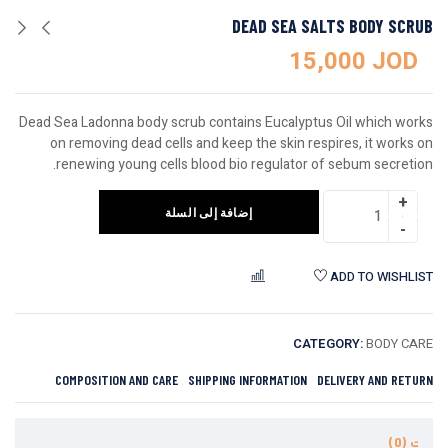
DEAD SEA SALTS BODY SCRUB
15,000
JOD
Dead Sea Ladonna body scrub contains Eucalyptus Oil which works
on removing dead cells and keep the skin respires, it works on
renewing young cells blood bio regulator of sebum secretion.
إضافة إلى السلة
ADD TO WISHLIST
COMPARE
CATEGORY:
BODY CARE
COMPOSITION AND CARE
SHIPPING INFORMATION
DELIVERY AND RETURN
عات (0)